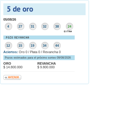
05/08/26
4
27
31
32
38
24
12
15
19
34
44
Aciertos:
Oro 0 / Plata 0 / Revancha 0
Pozos estimados para el próximo sorteo 09/08/2026
ORO
REVANCHA
$ 14.800.000
$ 9.800.000