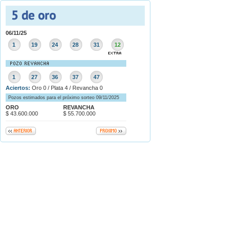
06/11/25
1
19
24
28
31
12
1
27
36
37
47
Aciertos:
Oro 0 / Plata 4 / Revancha 0
Pozos estimados para el próximo sorteo 09/11/2025
ORO
REVANCHA
$ 43.600.000
$ 55.700.000